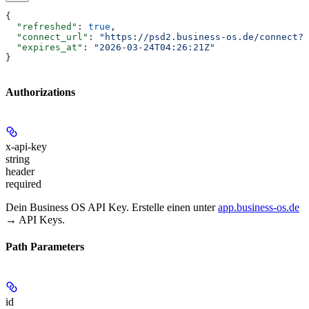
{
  "refreshed"
: 
true
,
  "connect_url"
: 
"https://psd2.business-os.de/connect?t
  "expires_at"
: 
"2026-03-24T04:26:21Z"
}
Authorizations
x-api-key
string
header
required
Dein Business OS API Key. Erstelle einen unter
app.business-os.de
→ API Keys.
Path Parameters
id