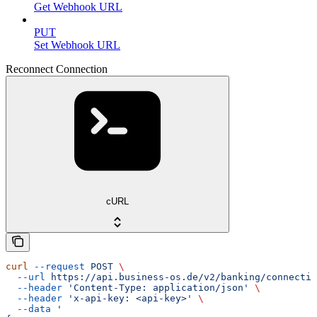
Get Webhook URL
PUT
Set Webhook URL
Reconnect Connection
cURL
curl
 --request
 POST
 \
  --url
 https://api.business-os.de/v2/banking/connectio
  --header
 'Content-Type: application/json'
 \
  --header
 'x-api-key: <api-key>'
 \
  --data
 '