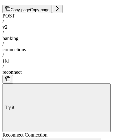
Copy page
Copy page
POST
/
v2
/
banking
/
connections
/
{id}
/
reconnect
Try it
Reconnect Connection