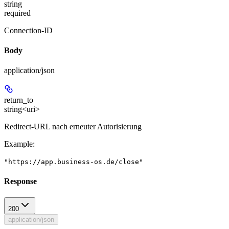
string
required
Connection-ID
Body
application/json
return_to
string<uri>
Redirect-URL nach erneuter Autorisierung
Example
:
"https://app.business-os.de/close"
Response
200
application/json