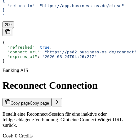
{
  "return_to": "https://app.business-os.de/close"
}
'
200
{
  "refreshed"
: 
true
,
  "connect_url"
: 
"https://psd2.business-os.de/connect?t
  "expires_at"
: 
"2026-03-24T04:26:21Z"
}
Banking AIS
Reconnect Connection
Copy page
Copy page
Erstellt eine Reconnect-Session für eine inaktive oder
fehlgeschlagene Verbindung. Gibt eine Connect Widget URL
zurück.
Cost:
0 Credits