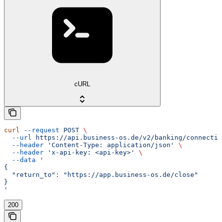
cURL
curl
 --request
 POST
 \
  --url
 https://api.business-os.de/v2/banking/connectio
  --header
 'Content-Type: application/json'
 \
  --header
 'x-api-key: <api-key>'
 \
  --data
 '
{
  "return_to": "https://app.business-os.de/close"
}
'
200