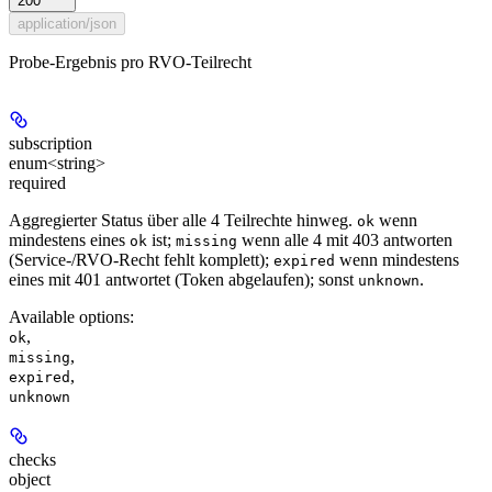
200
application/json
Probe-Ergebnis pro RVO-Teilrecht
subscription
enum<string>
required
Aggregierter Status über alle 4 Teilrechte hinweg.
wenn
ok
mindestens eines
ist;
wenn alle 4 mit 403 antworten
ok
missing
(Service-/RVO-Recht fehlt komplett);
wenn mindestens
expired
eines mit 401 antwortet (Token abgelaufen); sonst
.
unknown
Available options
:
,
ok
,
missing
,
expired
unknown
checks
object