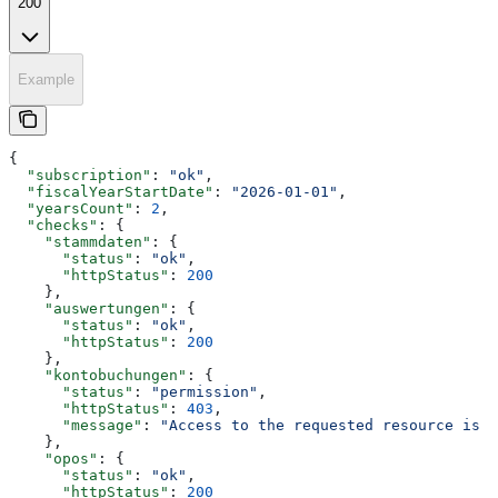
200
Example
{
  "subscription"
: 
"ok"
,
  "fiscalYearStartDate"
: 
"2026-01-01"
,
  "yearsCount"
: 
2
,
  "checks"
: {
    "stammdaten"
: {
      "status"
: 
"ok"
,
      "httpStatus"
: 
200
    },
    "auswertungen"
: {
      "status"
: 
"ok"
,
      "httpStatus"
: 
200
    },
    "kontobuchungen"
: {
      "status"
: 
"permission"
,
      "httpStatus"
: 
403
,
      "message"
: 
"Access to the requested resource is f
    },
    "opos"
: {
      "status"
: 
"ok"
,
      "httpStatus"
: 
200