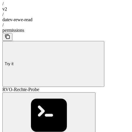
/
v2
/
datev-rewe-read
/
permissions
Try it
RVO-Rechte-Probe