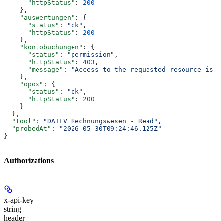
      "httpStatus"
: 
200
    },
    "auswertungen"
: {
      "status"
: 
"ok"
,
      "httpStatus"
: 
200
    },
    "kontobuchungen"
: {
      "status"
: 
"permission"
,
      "httpStatus"
: 
403
,
      "message"
: 
"Access to the requested resource is f
    },
    "opos"
: {
      "status"
: 
"ok"
,
      "httpStatus"
: 
200
    }
  },
  "tool"
: 
"DATEV Rechnungswesen - Read"
,
  "probedAt"
: 
"2026-05-30T09:24:46.125Z"
}
Authorizations
x-api-key
string
header