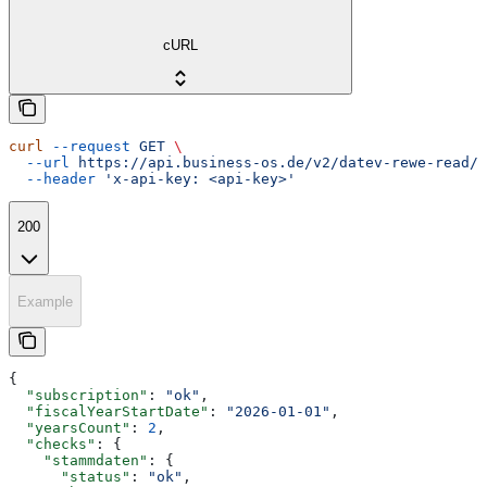
cURL
curl
 --request
 GET
 \
  --url
 https://api.business-os.de/v2/datev-rewe-read/p
  --header
 'x-api-key: <api-key>'
200
Example
{
  "subscription"
: 
"ok"
,
  "fiscalYearStartDate"
: 
"2026-01-01"
,
  "yearsCount"
: 
2
,
  "checks"
: {
    "stammdaten"
: {
      "status"
: 
"ok"
,