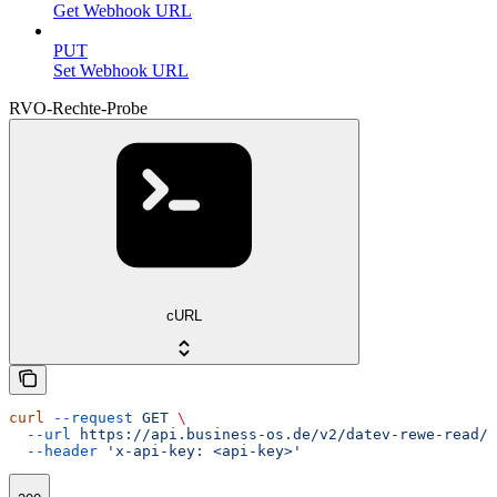
Get Webhook URL
PUT
Set Webhook URL
RVO-Rechte-Probe
cURL
curl
 --request
 GET
 \
  --url
 https://api.business-os.de/v2/datev-rewe-read/p
  --header
 'x-api-key: <api-key>'