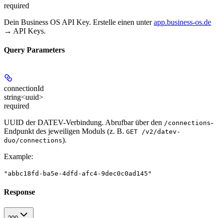
required
Dein Business OS API Key. Erstelle einen unter
app.business-os.de
→ API Keys.
Query Parameters
connectionId
string<uuid>
required
UUID der DATEV-Verbindung. Abrufbar über den
-
/connections
Endpunkt des jeweiligen Moduls (z. B.
GET /v2/datev-
).
duo/connections
Example
:
"abbc18fd-ba5e-4dfd-afc4-9dec0c0ad145"
Response