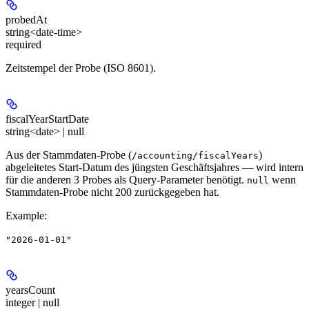
probedAt
string<date-time>
required
Zeitstempel der Probe (ISO 8601).
fiscalYearStartDate
string<date> | null
Aus der Stammdaten-Probe (
)
/accounting/fiscalYears
abgeleitetes Start-Datum des jüngsten Geschäftsjahres — wird intern
für die anderen 3 Probes als Query-Parameter benötigt.
wenn
null
Stammdaten-Probe nicht 200 zurückgegeben hat.
Example
:
"2026-01-01"
yearsCount
integer | null