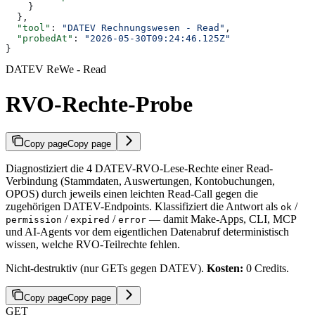
    }
  },
  "tool"
: 
"DATEV Rechnungswesen - Read"
,
  "probedAt"
: 
"2026-05-30T09:24:46.125Z"
}
DATEV ReWe - Read
RVO-Rechte-Probe
Copy page
Copy page
Diagnostiziert die 4 DATEV-RVO-Lese-Rechte einer Read-
Verbindung (Stammdaten, Auswertungen, Kontobuchungen,
OPOS) durch jeweils einen leichten Read-Call gegen die
zugehörigen DATEV-Endpoints. Klassifiziert die Antwort als
/
ok
/
/
— damit Make-Apps, CLI, MCP
permission
expired
error
und AI-Agents vor dem eigentlichen Datenabruf deterministisch
wissen, welche RVO-Teilrechte fehlen.
Nicht-destruktiv (nur GETs gegen DATEV).
Kosten:
0 Credits.
Copy page
Copy page
GET