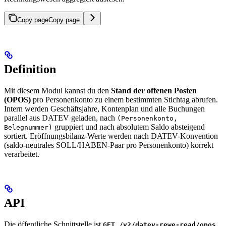
Copy page
Copy page
Definition
Mit diesem Modul kannst du den
Stand der offenen Posten
(OPOS)
pro Personenkonto zu einem bestimmten Stichtag abrufen.
Intern werden Geschäftsjahre, Kontenplan und alle Buchungen
parallel aus DATEV geladen, nach
(Personenkonto,
gruppiert und nach absolutem Saldo absteigend
Belegnummer)
sortiert. Eröffnungsbilanz-Werte werden nach DATEV-Konvention
(saldo-neutrales SOLL/HABEN-Paar pro Personenkonto) korrekt
verarbeitet.
API
Die öffentliche Schnittstelle ist
.
GET /v2/datev-rewe-read/opos