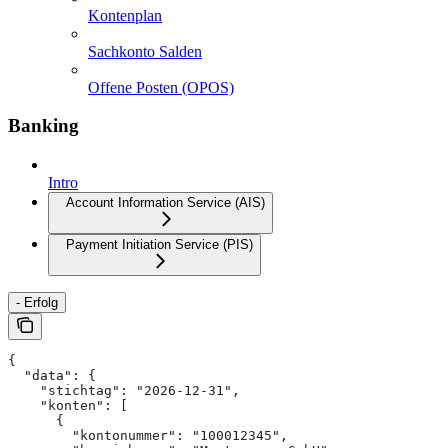
Kontenplan
Sachkonto Salden
Offene Posten (OPOS)
Banking
Intro
Account Information Service (AIS)
Payment Initiation Service (PIS)
- Erfolg
{
  "data": {
    "stichtag": "2026-12-31",
    "konten": [
      {
        "kontonummer": "100012345",