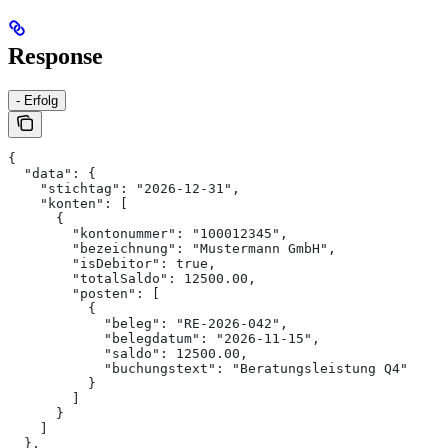
Response
- Erfolg
{
  "data": {
    "stichtag": "2026-12-31",
    "konten": [
      {
        "kontonummer": "100012345",
        "bezeichnung": "Mustermann GmbH",
        "isDebitor": true,
        "totalSaldo": 12500.00,
        "posten": [
          {
            "beleg": "RE-2026-042",
            "belegdatum": "2026-11-15",
            "saldo": 12500.00,
            "buchungstext": "Beratungsleistung Q4"
          }
        ]
      }
    ]
  },