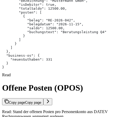
        "bezeichnung": "Mustermann GmbH",
        "isDebitor": true,
        "totalSaldo": 12500.00,
        "posten": [
          {
            "beleg": "RE-2026-042",
            "belegdatum": "2026-11-15",
            "saldo": 12500.00,
            "buchungstext": "Beratungsleistung Q4"
          }
        ]
      }
    ]
  },
  "business-os": {
    "neuesGuthaben": 331
  }
}
Read
Offene Posten (OPOS)
Copy page
Copy page
Read: Stand der offenen Posten pro Personenkonto aus DATEV
Rechnungswesen aggregiert auslesen.