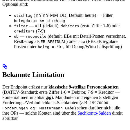
Optional sind:
(YYYY-MM-DD, Default: heute) — Filter
stichtag
belegdatum <= stichtag
—
(default),
(erste Ziffer 1-6) oder
filter
all
debitors
(7-9)
creditors
—
(default, EBs mit Detail-Posten verrechnet,
eb
reconcile
Restbetrag als
) oder
(EBs als reguläre
EB-RESIDUAL
raw
Posten unter
, für Debug/Wirtschaftsprüfung)
beleg = '0'
Bekannte Limitation
Der Endpoint erfasst nur
klassische 9-stellige Personenkonten
(DATEV-Standard: erste Ziffer 1-6 = Debitor, 7-9 = Kreditor —
kontenrahmen-unabhängig). Mandanten mit eigenen 8-stelligen
Forderungs-/Verbindlichkeits-Sachkonten (z.B.
15970000
) sehen darüber nicht alle
Forderungen gg. Mustermann GmbH
ihre OPs — solche Konten sind über die
Sachkonto-Salden
direkt
abrufbar.